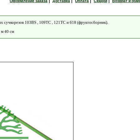
|
|
|
|
Оформление заказа
Доставка
Оплата
Скидки
Возврат и обм
х сучкорезов 103BS , 109TC , 121TC и 618 (фруктосборник).
 м 40 см