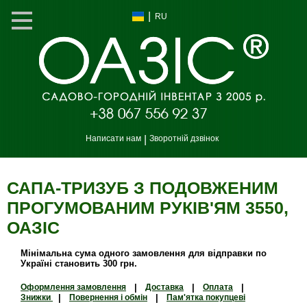
|
RU
Написати нам
|
Зворотній дзвінок
САПА-ТРИЗУБ З ПОДОВЖЕНИМ
ПРОГУМОВАНИМ РУКІВ'ЯМ 3550,
ОАЗIС
Мінімальна сума одного замовлення для відправки по
Україні становить 300 грн.
Оформлення замовлення
|
Доставка
|
Оплата
|
Знижки
|
Повернення і обмін
|
Пам'ятка покупцеві