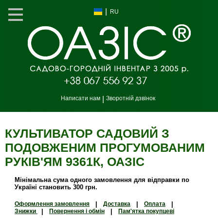
|
RU
Написати нам
|
Зворотній дзвінок
КУЛЬТИВАТОР САДОВИЙ З
ПОДОВЖЕНИМ ПРОГУМОВАНИМ
РУКІВ'ЯМ 9361К, ОАЗIС
Мінімальна сума одного замовлення для відправки по
Україні становить 300 грн.
Оформлення замовлення
|
Доставка
|
Оплата
|
Знижки
|
Повернення і обмін
|
Пам'ятка покупцеві