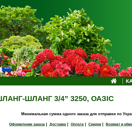
К
АНГ-ШЛАНГ 3/4” 3250, ОАЗIС
Минимальная сумма одного заказа для отправки по Украи
|
|
|
|
Оформление заказа
Доставка
Оплата
Скидки
Возврат и обм